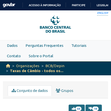
Skip to main content
ACESSO À INFORMAÇÃO
PARTICIPE
LEGISLAÇ
IR
ENGLISH
PARA
O
CONTEÚDO
Dados
Perguntas Frequentes
Tutoriais
Contato
Sobre o Portal
Organizações
BCB/Depin
Taxas de Câmbio - todos os...
Conjunto de dados
Grupos
64
18