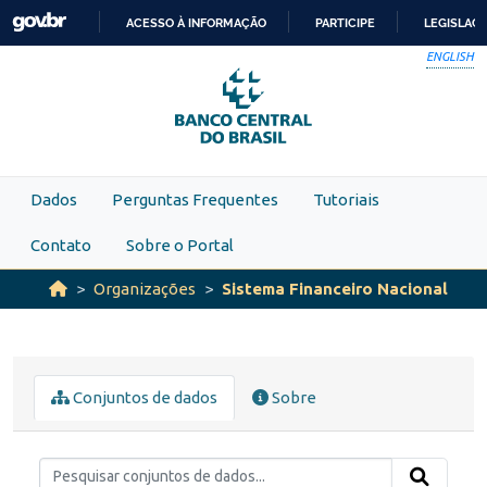
Skip to main content
ACESSO À INFORMAÇÃO
PARTICIPE
LEGISLAÇ
IR
ENGLISH
PARA
O
CONTEÚDO
Dados
Perguntas Frequentes
Tutoriais
Contato
Sobre o Portal
Organizações
Sistema Financeiro Nacional
Conjuntos de dados
Sobre