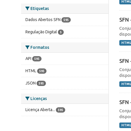
HTM
Etiquetas
SFN 
Dados Abertos SFN
595
Conju
Regulação Digital
5
dispo
HTM
Formatos
API
595
SFN 
Conju
HTML
595
dispo
JSON
595
HTM
Licenças
SFN 
Licença Aberta...
Conju
595
dispo
HTM